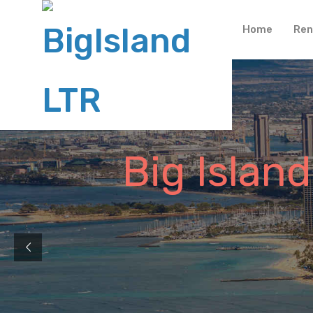
Home
Ren
Big Islan