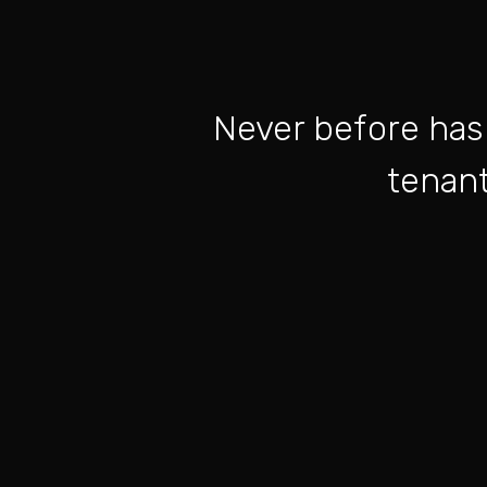
Never before has 
tenant