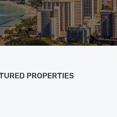
TURED PROPERTIES