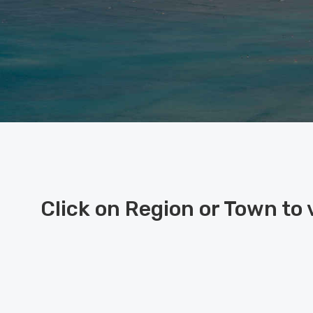
Click on Region or Town to 