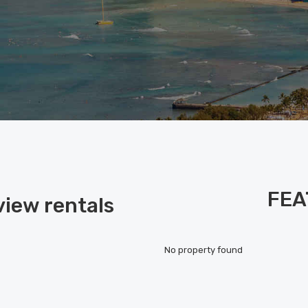
FEA
view rentals
No property found